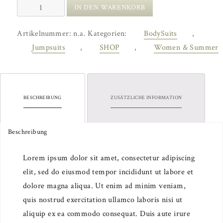
Turn
IN DEN WARENKORB
Up
Trousers
Artikelnummer:
n.a.
Kategorien:
BodySuits
,
Menge
Jumpsuits
,
SHOP
,
Women & Summer
BESCHREIBUNG
ZUSÄTZLICHE INFORMATION
Beschreibung
Lorem ipsum dolor sit amet, consectetur adipiscing
elit, sed do eiusmod tempor incididunt ut labore et
dolore magna aliqua. Ut enim ad minim veniam,
quis nostrud exercitation ullamco laboris nisi ut
aliquip ex ea commodo consequat. Duis aute irure